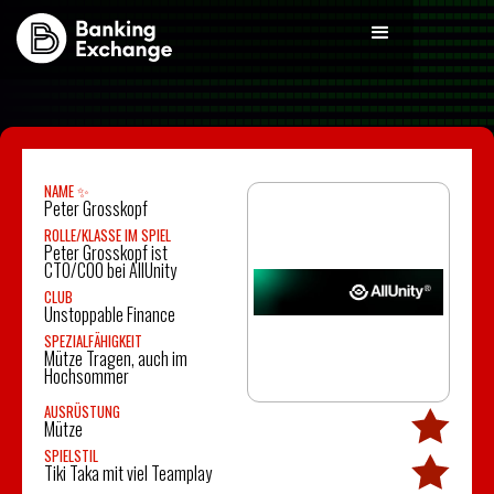
NAME ✨
Peter Grosskopf
ROLLE/KLASSE IM SPIEL
Peter Grosskopf ist
CTO/COO bei AllUnity
CLUB
Unstoppable Finance
SPEZIALFÄHIGKEIT
Mütze Tragen, auch im
Hochsommer
AUSRÜSTUNG
Mütze
SPIELSTIL
Tiki Taka mit viel Teamplay