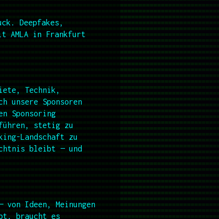
uck. Deepfakes,
it AMLA in Frankfurt
iete, Technik,
ch unsere Sponsoren
en Sponsoring
führen, stetig zu
king-Landschaft zu
chtnis bleibt — und
— von Ideen, Meinungen
bt, braucht es