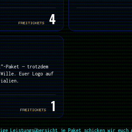
4
FREITICKETS
x"-Paket — trotzdem
 Wille. Euer Logo auf
rialien.
1
FREITICKETS
ige Leistungsübersicht je Paket schicken wir euch 