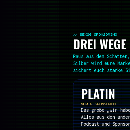
// BEX26 SPONSORING
DREI WEGE 
Raus aus dem Schatten,
Silber wird eure Mark
sichert euch starke S
PLATIN
NUR 2 SPONSOREN
Das große „wir hab
Alles aus den ande
Podcast und Sponso