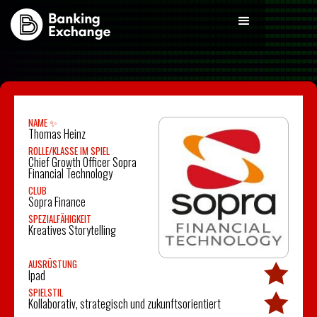
NAME ✨
Thomas Heinz
ROLLE/KLASSE IM SPIEL
Chief Growth Officer Sopra
Financial Technology
CLUB
Sopra Finance
SPEZIALFÄHIGKEIT
Kreatives Storytelling
AUSRÜSTUNG
Ipad
SPIELSTIL
Kollaborativ, strategisch und zukunftsorientiert